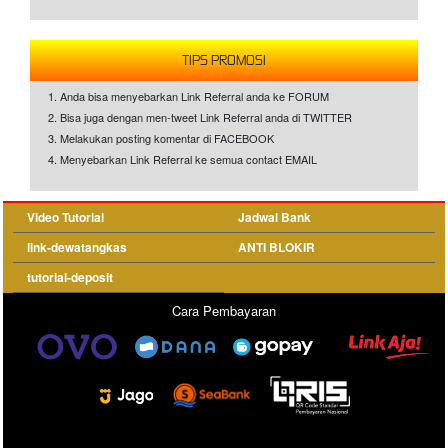
TIPS PROMOSI
Anda bisa menyebarkan Link Referral anda ke FORUM
Bisa juga dengan men-tweet Link Referral anda di TWITTER
Melakukan posting komentar di FACEBOOK
Menyebarkan Link Referral ke semua contact EMAIL
Video Tutorial
Jadwal Bank
link-dewatangkas
ANTI BLOKIR
tutorial-deposit
Cara Pembayaran