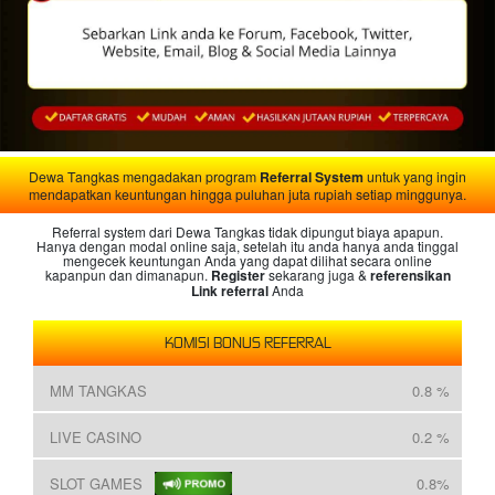
Dewa Tangkas mengadakan program
Referral System
untuk yang ingin
mendapatkan keuntungan hingga puluhan juta rupiah setiap minggunya.
Referral system dari Dewa Tangkas tidak dipungut biaya apapun.
Hanya dengan modal online saja, setelah itu anda hanya anda tinggal
mengecek keuntungan Anda yang dapat dilihat secara online
kapanpun dan dimanapun.
Register
sekarang juga &
referensikan
Link referral
Anda
KOMISI BONUS REFERRAL
MM TANGKAS
0.8 %
LIVE CASINO
0.2 %
SLOT GAMES
0.8%